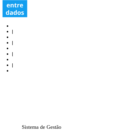
menu
Contato
|
Acessar
|
Sistema de Gestão
|
Loja Virtual
|
Planos
Sistema de Gestão